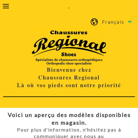
.
Français
Bienvenue chez
Chaussures Regional
Là où vos pieds sont notre priorité
Voici un aperçu des modèles disponibles
en magasin.
Pour plus d'information, n'hésitez pas à
communiquer avec nous au