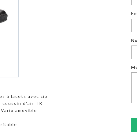
Em
No
M
es à lacets avec zip
 coussin d'air TR
 Vario amovible
ritable