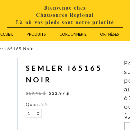
Bienvenue chez
Chaussures Regional
Là où vos pieds sont notre priorité
CCUEIL
PRODUITS
CORDONNERIE
ORTHÈSES
er I65165 Noir
P
SEMLER I65165
s
NOIR
p
a
359,95 $
233,97 $
6
Quantité
o
f
V