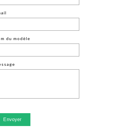
ail
m du modèle
essage