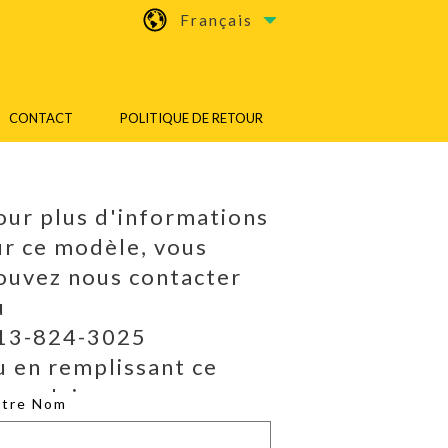
Français
CONTACT
POLITIQUE DE RETOUR
our plus d'informations
ur ce modèle, vous
ouvez nous contacter
u
13-824-3025
u en remplissant ce
ormulaire.
otre Nom