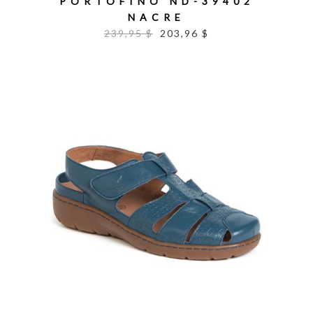
PORTOFINO ND-39402
NACRE
239,95 $
203,96 $