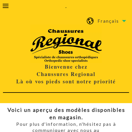
.
Français
Bienvenue chez
Chaussures Regional
Là où vos pieds sont notre priorité
Voici un aperçu des modèles disponibles
en magasin.
Pour plus d'information, n'hésitez pas à
communiquer avec nous au