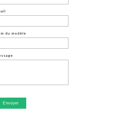
ail
m du modèle
essage