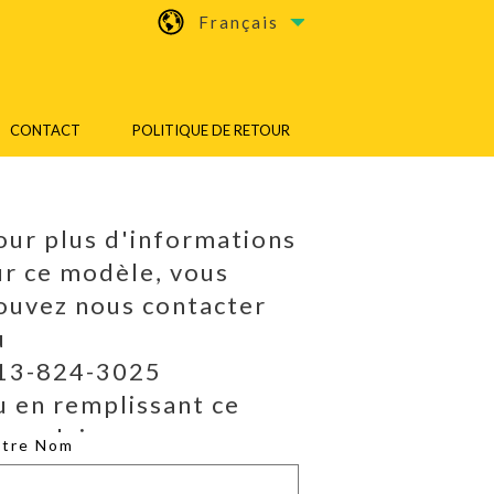
Français
CONTACT
POLITIQUE DE RETOUR
our plus d'informations
ur ce modèle, vous
ouvez nous contacter
u
13-824-3025
u en remplissant ce
ormulaire.
otre Nom