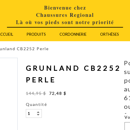
Bienvenue chez
Chaussures Regional
Là où vos pieds sont notre priorité
CCUEIL
PRODUITS
CORDONNERIE
ORTHÈSES
unland CB2252 Perle
P
GRUNLAND CB2252
s
PERLE
p
a
144,95 $
72,48 $
6
Quantité
o
f
V