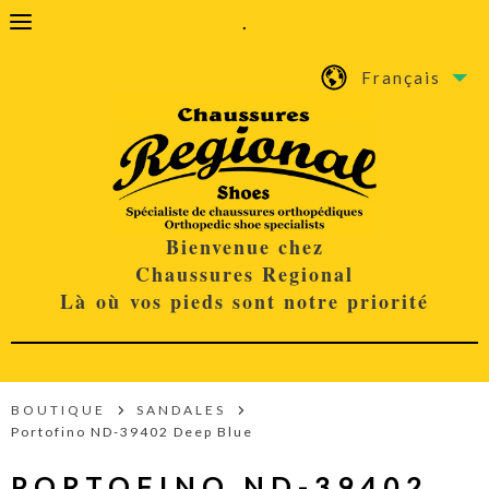
.
Français
Bienvenue chez
Chaussures Regional
Là où vos pieds sont notre priorité
BOUTIQUE
SANDALES
Portofino ND-39402 Deep Blue
PORTOFINO ND-39402