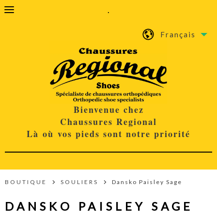
.
Français
Bienvenue chez
Chaussures Regional
Là où vos pieds sont notre priorité
BOUTIQUE
SOULIERS
Dansko Paisley Sage
DANSKO PAISLEY SAGE