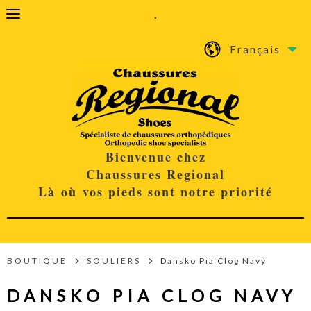
.
Français
Bienvenue chez
Chaussures Regional
Là où vos pieds sont notre priorité
BOUTIQUE
SOULIERS
Dansko Pia Clog Navy
DANSKO PIA CLOG NAVY