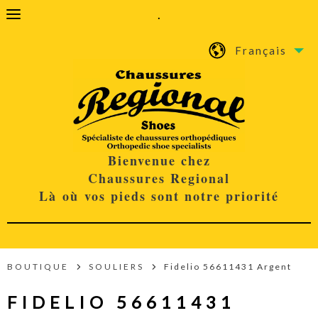
.
Français
Bienvenue chez
Chaussures Regional
Là où vos pieds sont notre priorité
BOUTIQUE
SOULIERS
Fidelio 56611431 Argent
FIDELIO 56611431