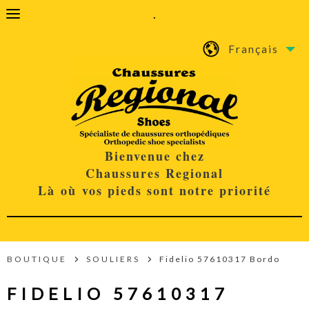
.
Français
Bienvenue chez
Chaussures Regional
Là où vos pieds sont notre priorité
BOUTIQUE
SOULIERS
Fidelio 57610317 Bordo
FIDELIO 57610317