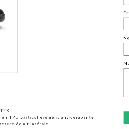
Em
No
M
 TEX
e en TPU particulièrement antidérapante
eture éclair latérale