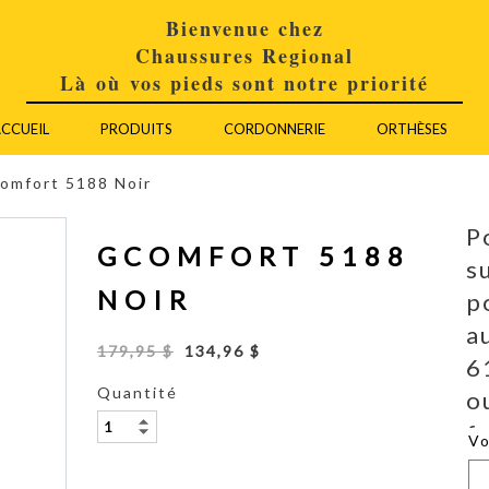
Bienvenue chez
Chaussures Regional
Là où vos pieds sont notre priorité
CCUEIL
PRODUITS
CORDONNERIE
ORTHÈSES
omfort 5188 Noir
P
GCOMFORT 5188
s
NOIR
p
a
179,95 $
134,96 $
6
Quantité
o
f
V