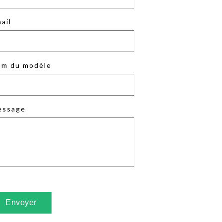
ail
m du modèle
essage