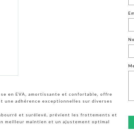
Em
No
M
sse en EVA, amortissante et confortable, offre
et une adhérence exceptionnelles sur diverses
mbourré et surélevé, prévient les frottements et
un meilleur maintien et un ajustement optimal