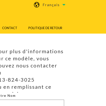
Français
CONTACT
POLITIQUE DE RETOUR
our plus d'informations
ur ce modèle, vous
ouvez nous contacter
u
13-824-3025
u en remplissant ce
ormulaire.
otre Nom