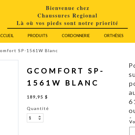
Bienvenue chez
Chaussures Regional
Là où vos pieds sont notre priorité
CCUEIL
PRODUITS
CORDONNERIE
ORTHÈSES
omfort SP-1561W Blanc
P
GCOMFORT SP-
s
1561W BLANC
p
a
189,95 $
6
Quantité
o
f
V