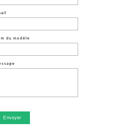
ail
m du modèle
essage