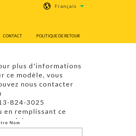
Français
CONTACT
POLITIQUE DE RETOUR
our plus d'informations
ur ce modèle, vous
ouvez nous contacter
u
13-824-3025
u en remplissant ce
ormulaire.
otre Nom