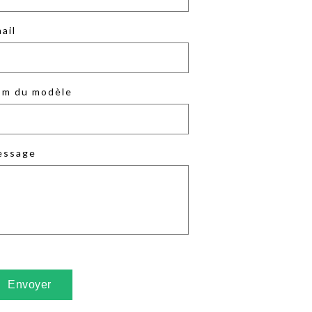
ail
m du modèle
essage