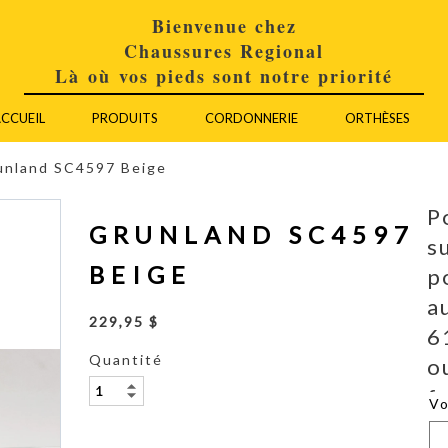
Bienvenue chez
Chaussures Regional
Là où vos pieds sont notre priorité
CCUEIL
PRODUITS
CORDONNERIE
ORTHÈSES
unland SC4597 Beige
P
GRUNLAND SC4597
s
BEIGE
p
a
229,95 $
6
Quantité
o
f
V