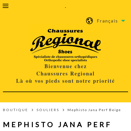
.
Français
Bienvenue chez
Chaussures Regional
Là où vos pieds sont notre priorité
BOUTIQUE
SOULIERS
Mephisto Jana Perf Beige
MEPHISTO JANA PERF