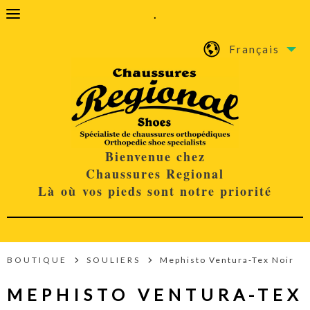
.
Français
Bienvenue chez
Chaussures Regional
Là où vos pieds sont notre priorité
BOUTIQUE
SOULIERS
Mephisto Ventura-Tex Noir
MEPHISTO VENTURA-TEX