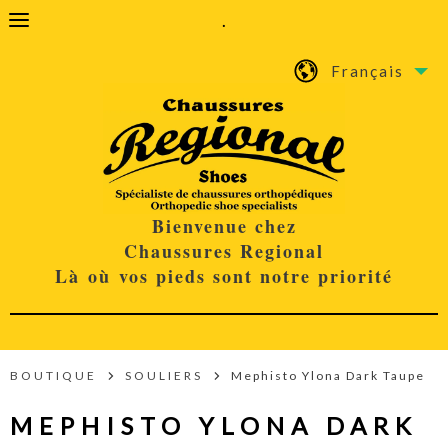
.
Français
Bienvenue chez
Chaussures Regional
Là où vos pieds sont notre priorité
BOUTIQUE
SOULIERS
Mephisto Ylona Dark Taupe
MEPHISTO YLONA DARK