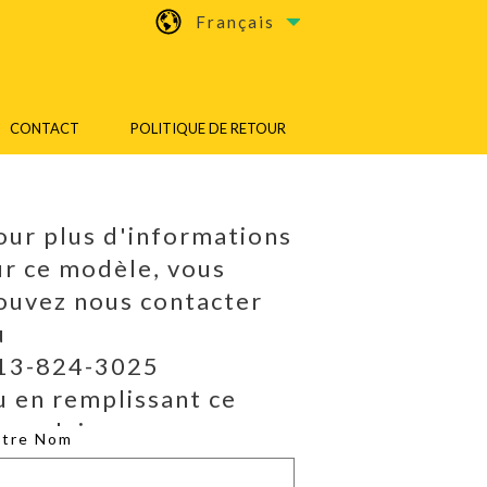
Français
CONTACT
POLITIQUE DE RETOUR
our plus d'informations
ur ce modèle, vous
ouvez nous contacter
u
13-824-3025
u en remplissant ce
ormulaire.
otre Nom