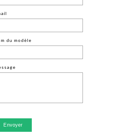
ail
m du modèle
essage