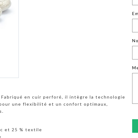
Em
No
M
 Fabriqué en cuir perforé, il intègre la technologie
our une flexibilité et un confort optimaux,
s.
c et 25 % textile
e