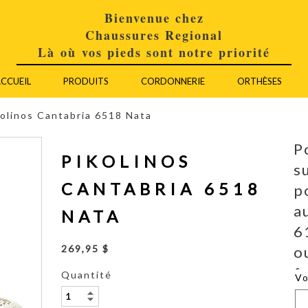
Bienvenue chez
Chaussures Regional
Là où vos pieds sont notre priorité
CCUEIL
PRODUITS
CORDONNERIE
ORTHÈSES
kolinos Cantabria 6518 Nata
P
PIKOLINOS
s
CANTABRIA 6518
p
a
NATA
6
o
269,95 $
f
Quantité
V