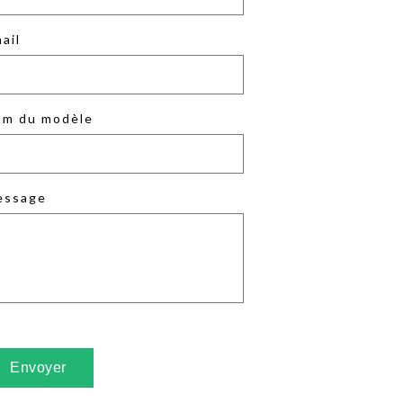
ail
m du modèle
essage