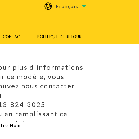
Français
CONTACT
POLITIQUE DE RETOUR
our plus d'informations
ur ce modèle, vous
ouvez nous contacter
u
13-824-3025
u en remplissant ce
ormulaire.
otre Nom