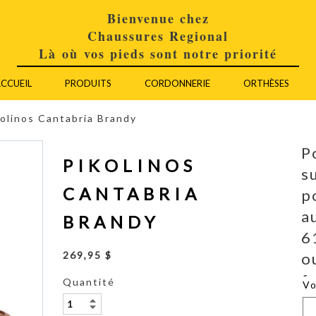
Bienvenue chez
Chaussures Regional
Là où vos pieds sont notre priorité
CCUEIL
PRODUITS
CORDONNERIE
ORTHÈSES
kolinos Cantabria Brandy
P
PIKOLINOS
s
CANTABRIA
p
a
BRANDY
6
o
269,95 $
f
Quantité
V