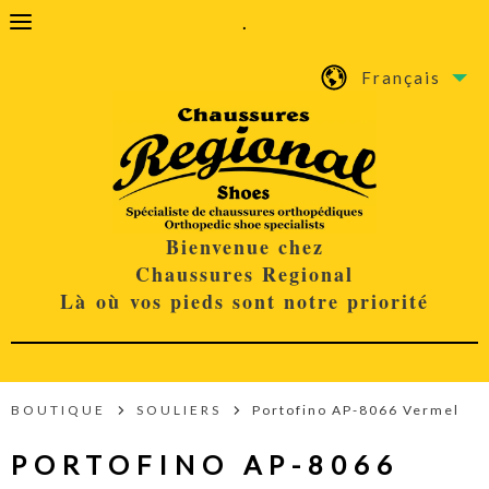
.
Français
Bienvenue chez
Chaussures Regional
Là où vos pieds sont notre priorité
BOUTIQUE
SOULIERS
Portofino AP-8066 Vermel
PORTOFINO AP-8066