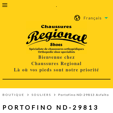
.
Français
Bienvenue chez
Chaussures Regional
Là où vos pieds sont notre priorité
BOUTIQUE
SOULIERS
Portofino ND-29813 Asfalto
PORTOFINO ND-29813