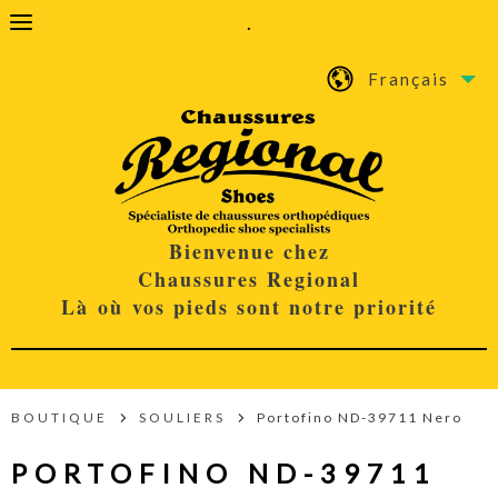
.
Français
Bienvenue chez
Chaussures Regional
Là où vos pieds sont notre priorité
BOUTIQUE
SOULIERS
Portofino ND-39711 Nero
PORTOFINO ND-39711