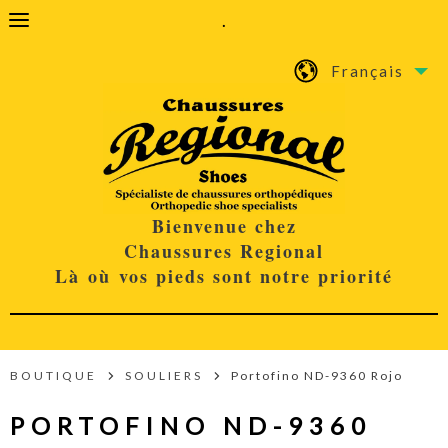
.
Français
Bienvenue chez
Chaussures Regional
Là où vos pieds sont notre priorité
BOUTIQUE
SOULIERS
Portofino ND-9360 Rojo
PORTOFINO ND-9360