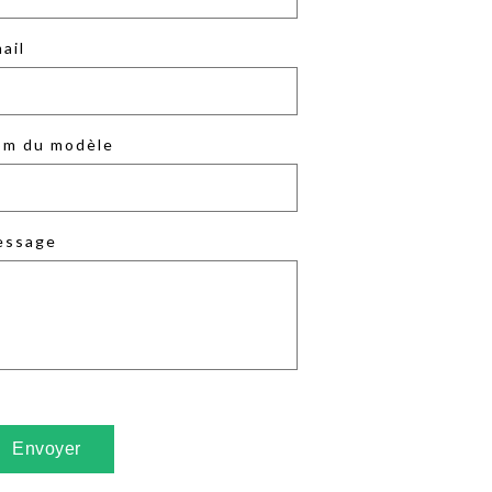
ail
m du modèle
essage