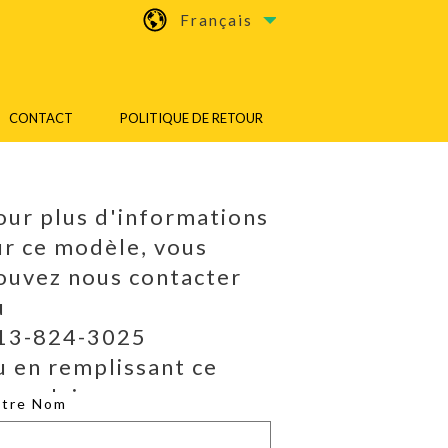
Français
CONTACT
POLITIQUE DE RETOUR
our plus d'informations
ur ce modèle, vous
ouvez nous contacter
u
13-824-3025
u en remplissant ce
ormulaire.
otre Nom