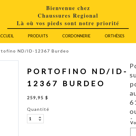
Bienvenue chez
Chaussures Regional
Là où vos pieds sont notre priorité
CCUEIL
PRODUITS
CORDONNERIE
ORTHÈSES
rtofino ND/ID-12367 Burdeo
P
PORTOFINO ND/ID-
s
12367 BURDEO
p
a
259,95 $
6
Quantité
o
f
V