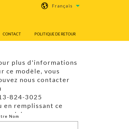
Français
CONTACT
POLITIQUE DE RETOUR
our plus d'informations
ur ce modèle, vous
ouvez nous contacter
u
13-824-3025
u en remplissant ce
ormulaire.
otre Nom