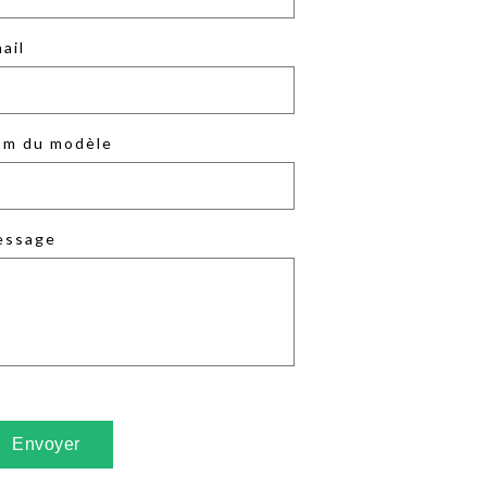
ail
m du modèle
essage