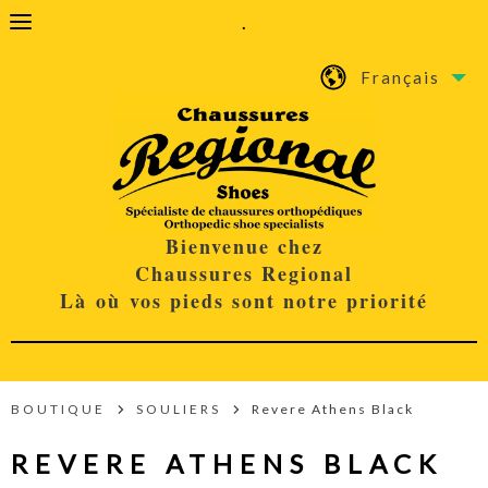
.
Français
Bienvenue chez
Chaussures Regional
Là où vos pieds sont notre priorité
BOUTIQUE
SOULIERS
Revere Athens Black
REVERE ATHENS BLACK