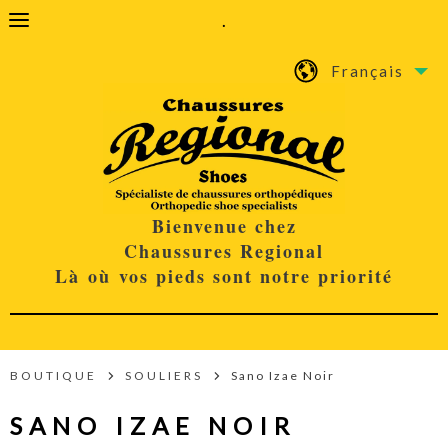
.
Français
Bienvenue chez
Chaussures Regional
Là où vos pieds sont notre priorité
BOUTIQUE
SOULIERS
Sano Izae Noir
SANO IZAE NOIR