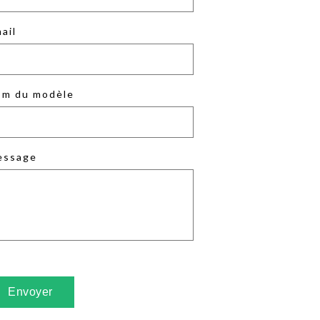
ail
m du modèle
essage