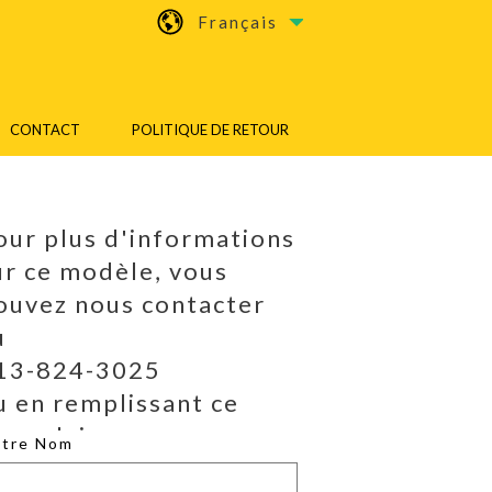
Français
CONTACT
POLITIQUE DE RETOUR
our plus d'informations
ur ce modèle, vous
ouvez nous contacter
u
13-824-3025
u en remplissant ce
ormulaire.
otre Nom