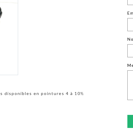
Em
No
M
es disponibles en pointures 4 à 10½