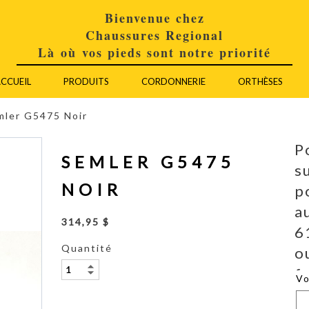
Bienvenue chez
Chaussures Regional
Là où vos pieds sont notre priorité
CCUEIL
PRODUITS
CORDONNERIE
ORTHÈSES
mler G5475 Noir
P
SEMLER G5475
s
NOIR
p
a
314,95 $
6
Quantité
o
f
V