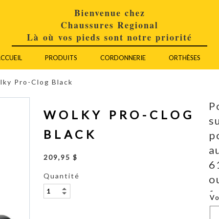
Bienvenue chez
Chaussures Regional
Là où vos pieds sont notre priorité
CCUEIL
PRODUITS
CORDONNERIE
ORTHÈSES
lky Pro-Clog Black
P
WOLKY PRO-CLOG
s
BLACK
p
a
209,95 $
6
Quantité
o
f
V