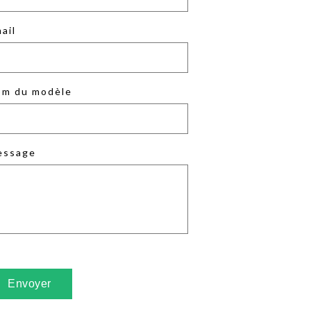
ail
m du modèle
essage