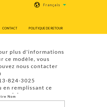
Français
CONTACT
POLITIQUE DE RETOUR
our plus d'informations
ur ce modèle, vous
ouvez nous contacter
u
13-824-3025
u en remplissant ce
ormulaire.
otre Nom