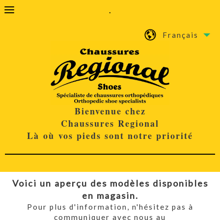
.
Français
Bienvenue chez
Chaussures Regional
Là où vos pieds sont notre priorité
Voici un aperçu des modèles disponibles
en magasin.
Pour plus d'information, n'hésitez pas à
communiquer avec nous au