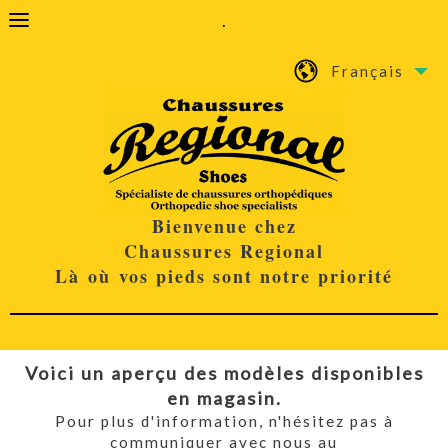
.
Français
Bienvenue chez
Chaussures Regional
Là où vos pieds sont notre priorité
Voici un aperçu des modèles disponibles
en magasin.
Pour plus d'information, n'hésitez pas à
communiquer avec nous au