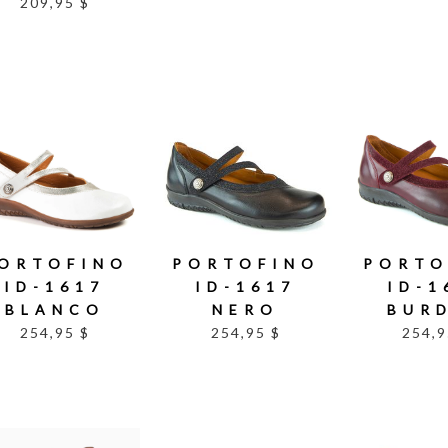
209,95 $
ORTOFINO
PORTOFINO
PORTO
ID-1617
ID-1617
ID-1
BLANCO
NERO
BUR
254,95 $
254,95 $
254,9