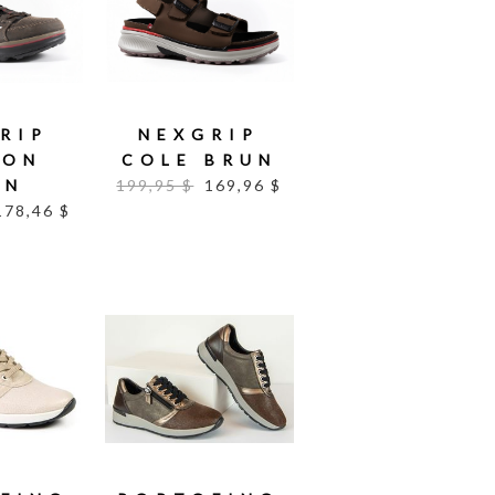
RIP
NEXGRIP
SON
COLE BRUN
UN
199,95 $
169,96 $
178,46 $