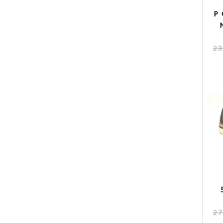
P
23
27