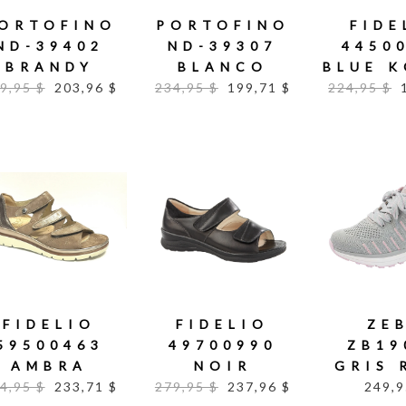
ORTOFINO
PORTOFINO
FIDE
ND-39402
ND-39307
4450
BRANDY
BLANCO
BLUE 
9,95 $
203,96 $
234,95 $
199,71 $
224,95 $
FIDELIO
FIDELIO
ZE
59500463
49700990
ZB19
AMBRA
NOIR
GRIS 
4,95 $
233,71 $
279,95 $
237,96 $
249,9