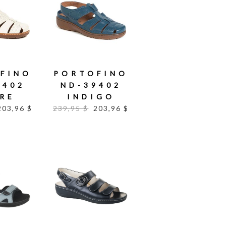
FINO
PORTOFINO
9402
ND-39402
RE
INDIGO
203,96 $
239,95 $
203,96 $