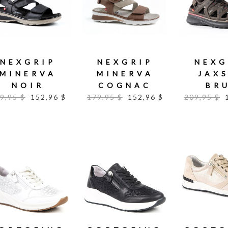
NEXGRIP
NEXGRIP
NEXG
MINERVA
MINERVA
JAX
NOIR
COGNAC
BR
9,95 $
152,96 $
179,95 $
152,96 $
209,95 $