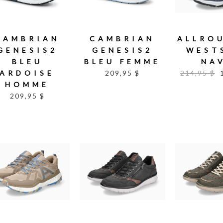
CAMBRIAN
CAMBRIAN
ALLRO
GENESIS2
GENESIS2
WEST
BLEU
BLEU FEMME
NA
ARDOISE
209,95 $
214,95 $
HOMME
209,95 $