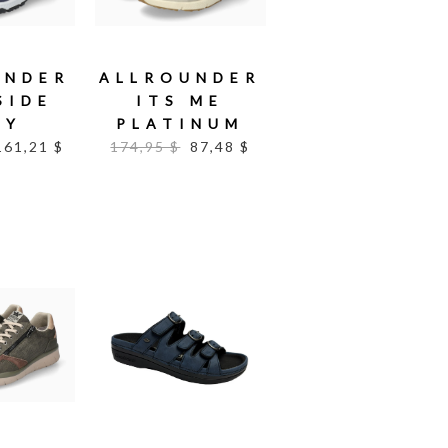
UNDER
ALLROUNDER
SIDE
ITS ME
VY
PLATINUM
161,21 $
174,95 $
87,48 $