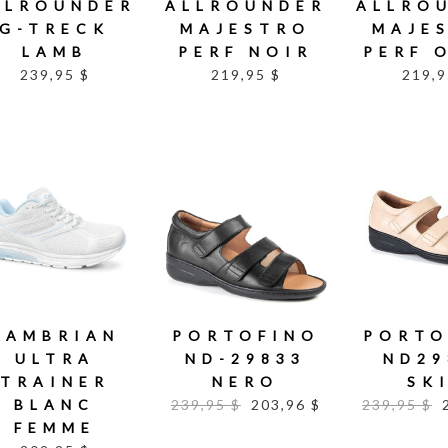
LLROUNDER
ALLROUNDER
ALLRO
G-TRECK
MAJESTRO
MAJE
LAMB
PERF NOIR
PERF 
239,95 $
219,95 $
219,9
CAMBRIAN
PORTOFINO
PORTO
ULTRA
ND-29833
ND29
TRAINER
NERO
SK
BLANC
239,95 $
203,96 $
239,95 $
FEMME