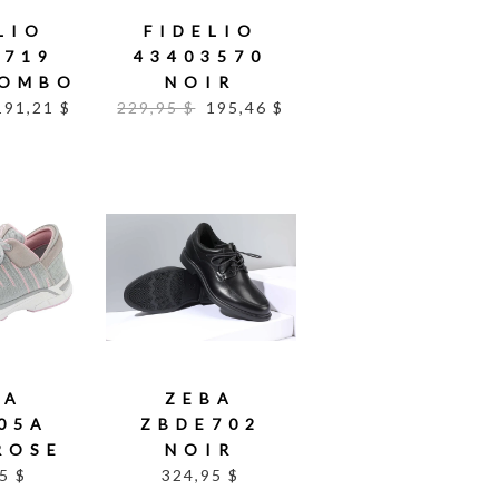
LIO
FIDELIO
0719
43403570
KOMBO
NOIR
191,21 $
229,95 $
195,46 $
BA
ZEBA
05A
ZBDE702
ROSE
NOIR
5 $
324,95 $