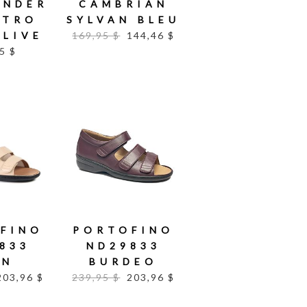
UNDER
CAMBRIAN
STRO
SYLVAN BLEU
OLIVE
169,95 $
144,46 $
5 $
FINO
PORTOFINO
833
ND29833
IN
BURDEO
203,96 $
239,95 $
203,96 $