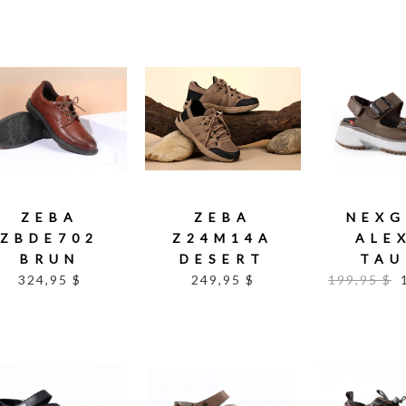
ZEBA
ZEBA
NEXG
ZBDE702
Z24M14A
ALE
BRUN
DESERT
TAU
324,95 $
249,95 $
199,95 $