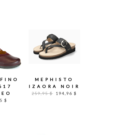
FINO
MEPHISTO
617
IZAORA NOIR
DEO
259,95 $
194,96 $
5 $