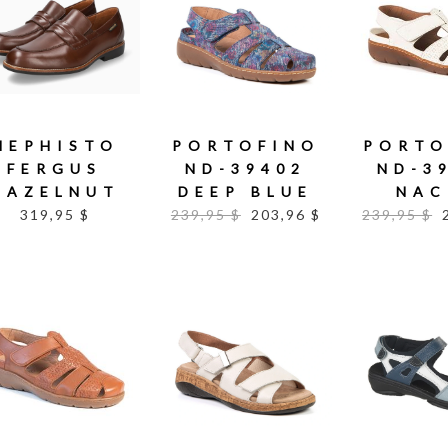
MEPHISTO
PORTOFINO
PORTO
FERGUS
ND-39402
ND-3
HAZELNUT
DEEP BLUE
NAC
319,95 $
239,95 $
203,96 $
239,95 $