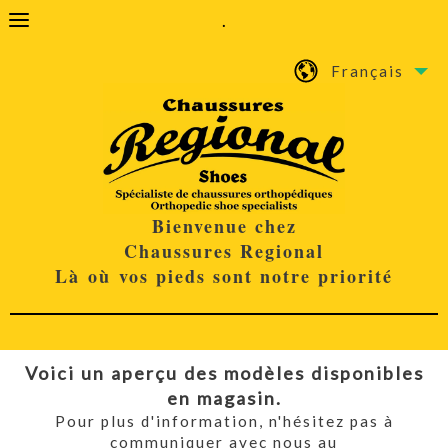
.
Français
Bienvenue chez
Chaussures Regional
Là où vos pieds sont notre priorité
Voici un aperçu des modèles disponibles
en magasin.
Pour plus d'information, n'hésitez pas à
communiquer avec nous au