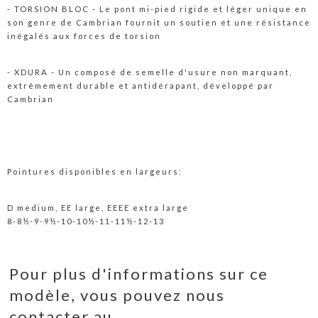
- TORSION BLOC - Le pont mi-pied rigide et léger unique en
son genre de Cambrian fournit un soutien et une résistance
inégalés aux forces de torsion
- XDURA - Un composé de semelle d'usure non marquant,
extrêmement durable et antidérapant, développé par
Cambrian
Pointures disponibles en largeurs:
D medium, EE large, EEEE extra large
8-8½-9-9½-10-10½-11-11½-12-13
Pour plus d'informations sur ce
modèle, vous pouvez nous
contacter au