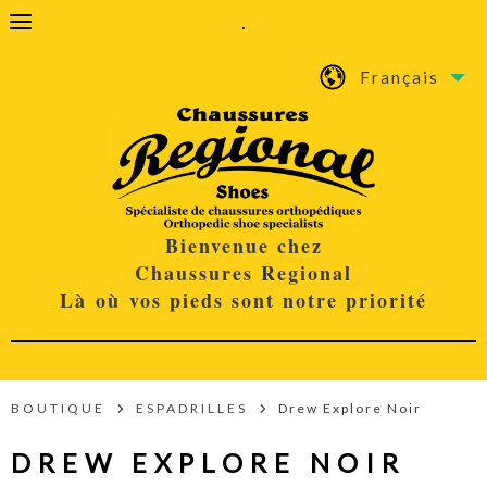
.
Français
Bienvenue chez
Chaussures Regional
Là où vos pieds sont notre priorité
BOUTIQUE
ESPADRILLES
Drew Explore Noir
DREW EXPLORE NOIR