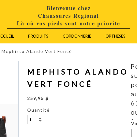
Bienvenue chez
Chaussures Regional
Là où vos pieds sont notre priorité
CCUEIL
PRODUITS
CORDONNERIE
ORTHÈSES
Mephisto Alando Vert Foncé
P
MEPHISTO ALANDO
s
VERT FONCÉ
p
a
259,95 $
6
Quantité
o
f
V