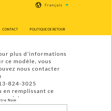
Français
CONTACT
POLITIQUE DE RETOUR
our plus d'informations
ur ce modèle, vous
ouvez nous contacter
u
13-824-3025
u en remplissant ce
ormulaire.
otre Nom