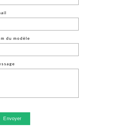
ail
m du modèle
essage