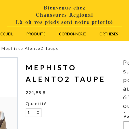
Bienvenue chez
Chaussures Regional
Là où vos pieds sont notre priorité
CCUEIL
PRODUITS
CORDONNERIE
ORTHÈSES
Mephisto Alento2 Taupe
P
MEPHISTO
s
ALENTO2 TAUPE
p
a
224,95 $
6
Quantité
o
f
V