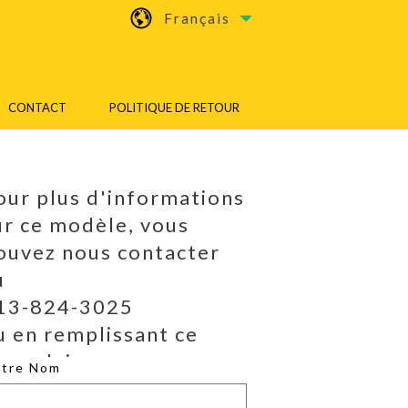
Français
CONTACT
POLITIQUE DE RETOUR
our plus d'informations
ur ce modèle, vous
ouvez nous contacter
u
13-824-3025
u en remplissant ce
ormulaire.
otre Nom