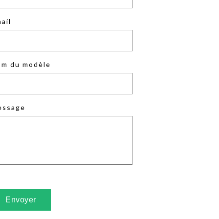
ail
m du modèle
essage