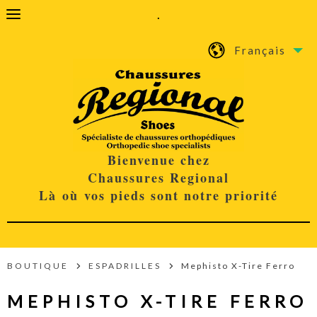
.
Français
Bienvenue chez
Chaussures Regional
Là où vos pieds sont notre priorité
BOUTIQUE
ESPADRILLES
Mephisto X-Tire Ferro
MEPHISTO X-TIRE FERRO