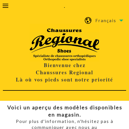
.
Français
Bienvenue chez
Chaussures Regional
Là où vos pieds sont notre priorité
Voici un aperçu des modèles disponibles
en magasin.
Pour plus d'information, n'hésitez pas à
communiquer avec nous au