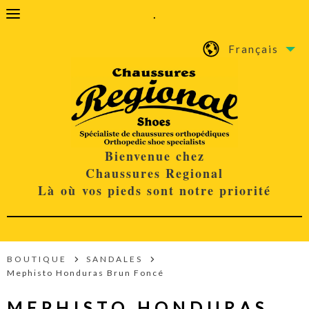
.
Français
Bienvenue chez
Chaussures Regional
Là où vos pieds sont notre priorité
BOUTIQUE
SANDALES
Mephisto Honduras Brun Foncé
MEPHISTO HONDURAS