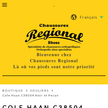
.
Français
Bienvenue chez
Chaussures Regional
Là où vos pieds sont notre priorité
BOUTIQUE
SOULIERS
Cole Haan C38504 Noir et Pecan
COLE HAAN C38504