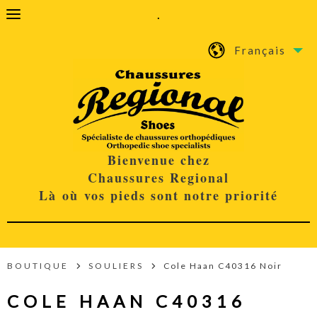
.
Français
Bienvenue chez
Chaussures Regional
Là où vos pieds sont notre priorité
BOUTIQUE
SOULIERS
Cole Haan C40316 Noir
COLE HAAN C40316