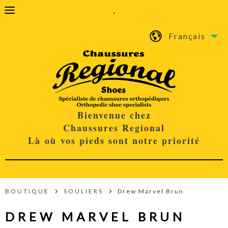
.
Français
Bienvenue chez
Chaussures Regional
Là où vos pieds sont notre priorité
BOUTIQUE
SOULIERS
Drew Marvel Brun
DREW MARVEL BRUN