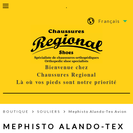
.
Français
Bienvenue chez
Chaussures Regional
Là où vos pieds sont notre priorité
BOUTIQUE
SOULIERS
Mephisto Alando-Tex Avion
MEPHISTO ALANDO-TEX