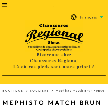
.
Français
Bienvenue chez
Chaussures Regional
Là où vos pieds sont notre priorité
BOUTIQUE
SOULIERS
Mephisto Match Brun Foncé
MEPHISTO MATCH BRUN