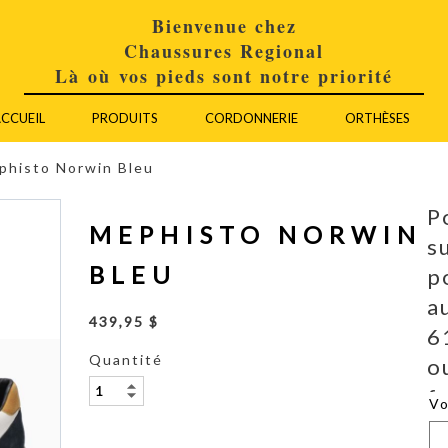
Bienvenue chez
Chaussures Regional
Là où vos pieds sont notre priorité
CCUEIL
PRODUITS
CORDONNERIE
ORTHÈSES
phisto Norwin Bleu
P
MEPHISTO NORWIN
s
BLEU
p
a
439,95 $
6
Quantité
o
f
V