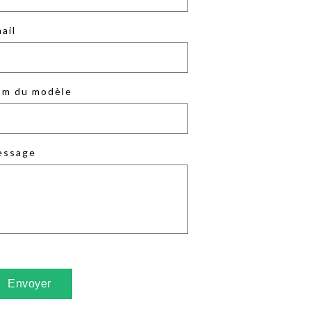
ail
m du modèle
essage