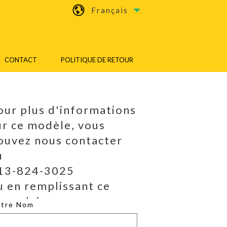
Français
CONTACT
POLITIQUE DE RETOUR
our plus d'informations
ur ce modèle, vous
ouvez nous contacter
u
13-824-3025
u en remplissant ce
ormulaire.
otre Nom