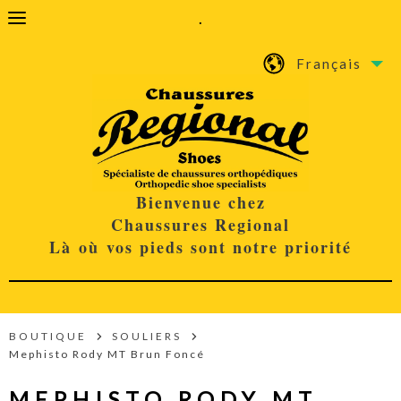
.
Français
Bienvenue chez
Chaussures Regional
Là où vos pieds sont notre priorité
BOUTIQUE
SOULIERS
Mephisto Rody MT Brun Foncé
MEPHISTO RODY MT