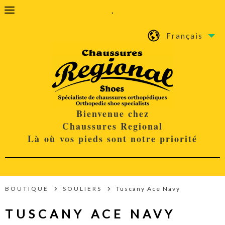
.
Français
Bienvenue chez
Chaussures Regional
Là où vos pieds sont notre priorité
BOUTIQUE
SOULIERS
Tuscany Ace Navy
TUSCANY ACE NAVY