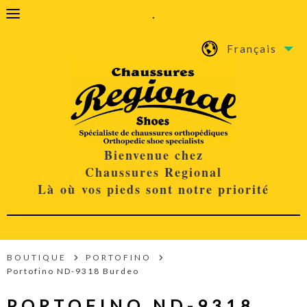
.
Français
Bienvenue chez
Chaussures Regional
Là où vos pieds sont notre priorité
BOUTIQUE
PORTOFINO
Portofino ND-9318 Burdeo
PORTOFINO ND-9318