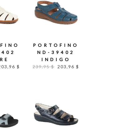
FINO
PORTOFINO
9402
ND-39402
RE
INDIGO
203,96 $
239,95 $
203,96 $