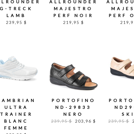
LLROUNDER
ALLROUNDER
ALLRO
G-TRECK
MAJESTRO
MAJE
LAMB
PERF NOIR
PERF 
239,95 $
219,95 $
219,9
CAMBRIAN
PORTOFINO
PORTO
ULTRA
ND-29833
ND29
TRAINER
NERO
SK
BLANC
239,95 $
203,96 $
239,95 $
FEMME