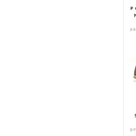
P
23
27