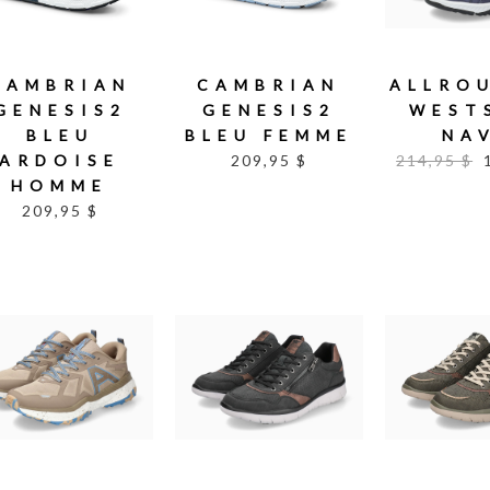
CAMBRIAN
CAMBRIAN
ALLRO
GENESIS2
GENESIS2
WEST
BLEU
BLEU FEMME
NA
ARDOISE
209,95 $
214,95 $
HOMME
209,95 $