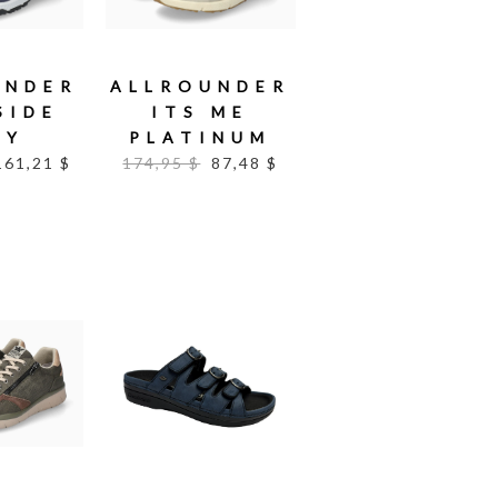
UNDER
ALLROUNDER
SIDE
ITS ME
VY
PLATINUM
161,21 $
174,95 $
87,48 $