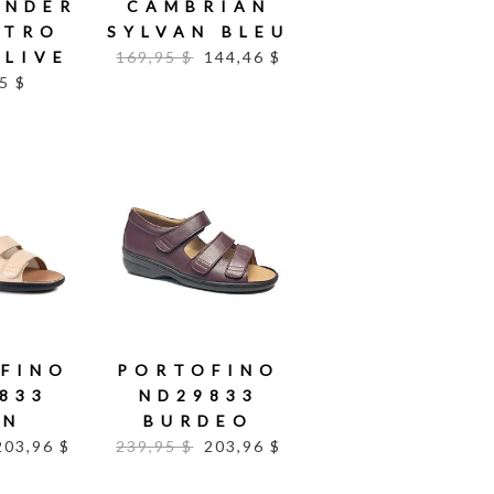
UNDER
CAMBRIAN
STRO
SYLVAN BLEU
OLIVE
169,95 $
144,46 $
5 $
FINO
PORTOFINO
833
ND29833
IN
BURDEO
203,96 $
239,95 $
203,96 $