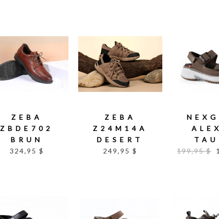
ZEBA
ZEBA
NEXG
ZBDE702
Z24M14A
ALE
BRUN
DESERT
TAU
324,95 $
249,95 $
199,95 $