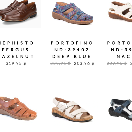
MEPHISTO
PORTOFINO
PORTO
FERGUS
ND-39402
ND-3
HAZELNUT
DEEP BLUE
NAC
319,95 $
239,95 $
203,96 $
239,95 $