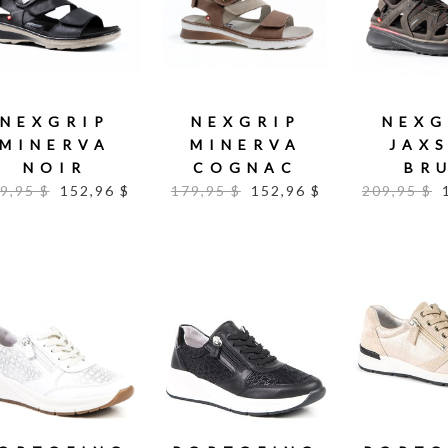
NEXGRIP
NEXGRIP
NEXG
MINERVA
MINERVA
JAX
NOIR
COGNAC
BR
9,95 $
152,96 $
179,95 $
152,96 $
209,95 $