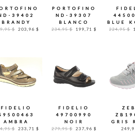
ORTOFINO
PORTOFINO
FIDE
ND-39402
ND-39307
4450
BRANDY
BLANCO
BLUE 
9,95 $
203,96 $
234,95 $
199,71 $
224,95 $
FIDELIO
FIDELIO
ZE
59500463
49700990
ZB19
AMBRA
NOIR
GRIS 
4,95 $
233,71 $
279,95 $
237,96 $
249,9