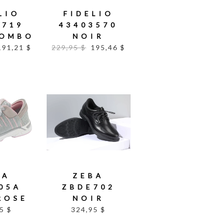
LIO
FIDELIO
0719
43403570
KOMBO
NOIR
191,21 $
229,95 $
195,46 $
BA
ZEBA
05A
ZBDE702
ROSE
NOIR
5 $
324,95 $