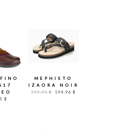
FINO
MEPHISTO
617
IZAORA NOIR
DEO
259,95 $
194,96 $
5 $