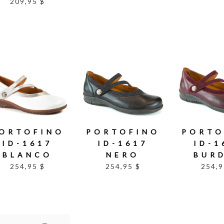
209,95 $
ORTOFINO
PORTOFINO
PORTO
ID-1617
ID-1617
ID-1
BLANCO
NERO
BUR
254,95 $
254,95 $
254,9