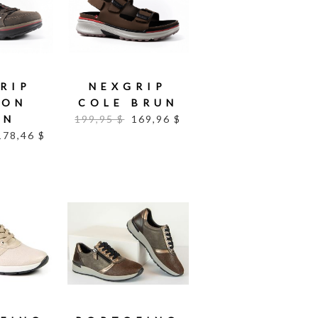
RIP
NEXGRIP
SON
COLE BRUN
UN
199,95 $
169,96 $
178,46 $