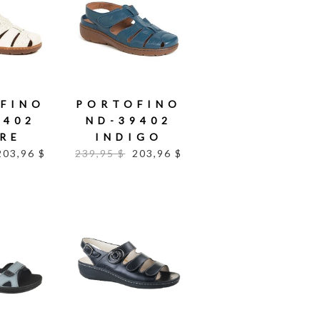
FINO
PORTOFINO
9402
ND-39402
RE
INDIGO
203,96 $
239,95 $
203,96 $