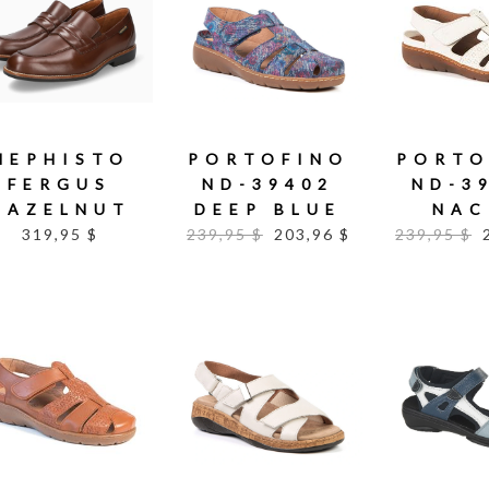
MEPHISTO
PORTOFINO
PORTO
FERGUS
ND-39402
ND-3
HAZELNUT
DEEP BLUE
NAC
319,95 $
239,95 $
203,96 $
239,95 $