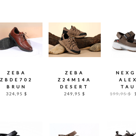
ZEBA
ZEBA
NEXG
ZBDE702
Z24M14A
ALE
BRUN
DESERT
TAU
324,95 $
249,95 $
199,95 $