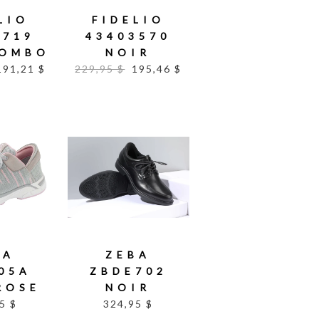
LIO
FIDELIO
0719
43403570
KOMBO
NOIR
191,21 $
229,95 $
195,46 $
BA
ZEBA
05A
ZBDE702
ROSE
NOIR
5 $
324,95 $