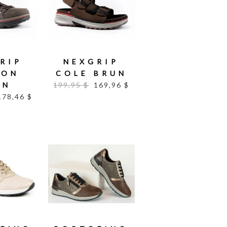
RIP
NEXGRIP
SON
COLE BRUN
UN
199,95 $
169,96 $
178,46 $