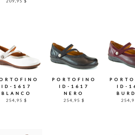
209,95 $
ORTOFINO
PORTOFINO
PORTO
ID-1617
ID-1617
ID-1
BLANCO
NERO
BUR
254,95 $
254,95 $
254,9