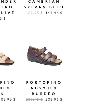
UNDER
CAMBRIAN
STRO
SYLVAN BLEU
OLIVE
169,95 $
144,46 $
5 $
FINO
PORTOFINO
833
ND29833
IN
BURDEO
203,96 $
239,95 $
203,96 $