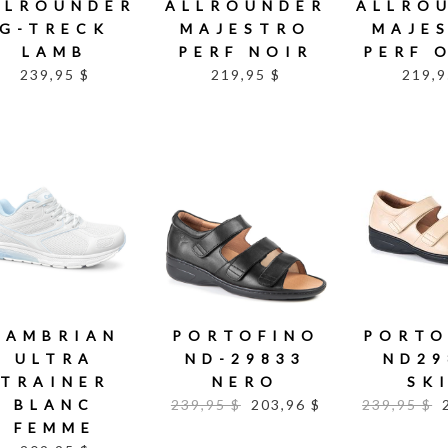
LLROUNDER
ALLROUNDER
ALLRO
G-TRECK
MAJESTRO
MAJE
LAMB
PERF NOIR
PERF 
239,95 $
219,95 $
219,9
CAMBRIAN
PORTOFINO
PORTO
ULTRA
ND-29833
ND29
TRAINER
NERO
SK
BLANC
239,95 $
203,96 $
239,95 $
FEMME