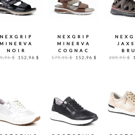
NEXGRIP
NEXGRIP
NEXG
MINERVA
MINERVA
JAX
NOIR
COGNAC
BR
9,95 $
152,96 $
179,95 $
152,96 $
209,95 $