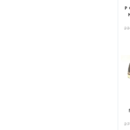
P
23
27