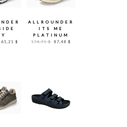
UNDER
ALLROUNDER
SIDE
ITS ME
VY
PLATINUM
161,21 $
174,95 $
87,48 $