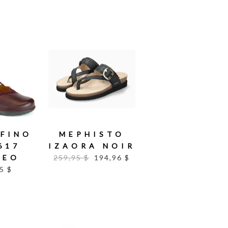
FINO
MEPHISTO
617
IZAORA NOIR
DEO
259,95 $
194,96 $
5 $