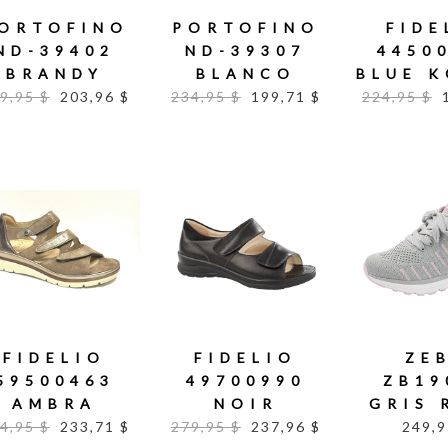
ORTOFINO
PORTOFINO
FIDE
ND-39402
ND-39307
4450
BRANDY
BLANCO
BLUE 
9,95 $
203,96 $
234,95 $
199,71 $
224,95 $
FIDELIO
FIDELIO
ZE
59500463
49700990
ZB19
AMBRA
NOIR
GRIS 
4,95 $
233,71 $
279,95 $
237,96 $
249,9