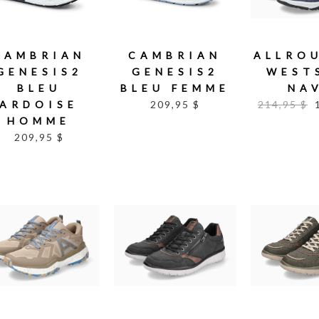
CAMBRIAN
CAMBRIAN
ALLRO
GENESIS2
GENESIS2
WEST
BLEU
BLEU FEMME
NA
ARDOISE
209,95 $
214,95 $
HOMME
209,95 $